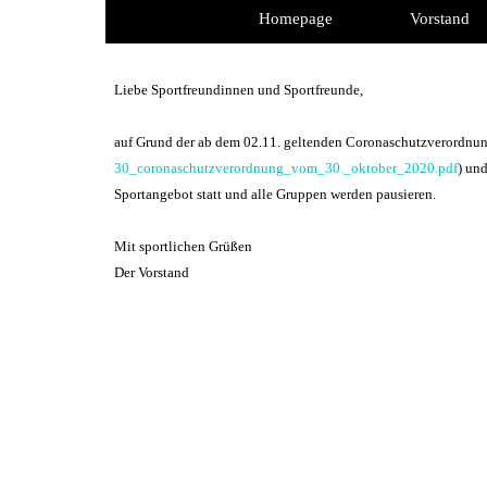
Direkt zum Seiteninhalt
Homepage
Vorstand
Liebe Sportfreundinnen und Sportfreunde,
auf Grund der ab dem 02.11. geltenden Coronaschutzverordnun
30_coronaschutzverordnung_vom_30._oktober_2020.pdf
) un
Sportangebot statt und alle Gruppen werden pausieren.
Mit sportlichen Grüßen
Der Vorstand