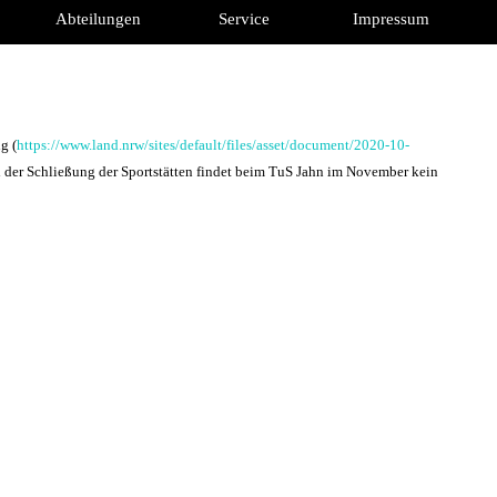
Menü überspringen
Abteilungen
Service
Impressum
▼
▼
g (
https://www.land.nrw/sites/default/files/asset/document/2020-10-
d der Schließung der Sportstätten findet beim TuS Jahn im November kein